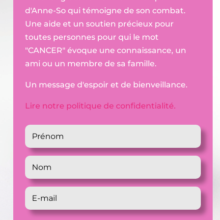
d'Anne-So qui témoigne de son combat.
Une aide et un soutien précieux pour
toutes personnes pour qui le mot
"CANCER" évoque une connaissance, un
ami ou un membre de sa famille.
Un message d'espoir et de bienveillance.
Lire notre politique de confidentialité.